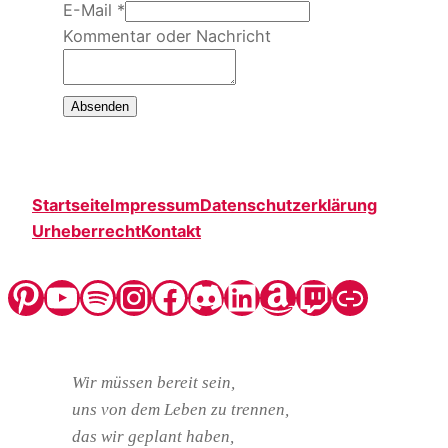
E-Mail
*
Kommentar oder Nachricht
Absenden
Startseite
Impressum
Datenschutzerklärung
Urheberrecht
Kontakt
Pinterest
YouTube
Spotify
Instagram
Facebook
Discord
LinkedIn
Amazon
Twitch
Steady
Wir müssen bereit sein,
uns von dem Leben zu trennen,
das wir geplant haben,