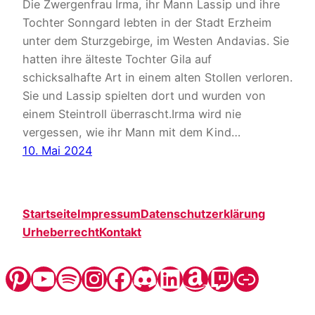
Die Zwergenfrau Irma, ihr Mann Lassip und ihre
Tochter Sonngard lebten in der Stadt Erzheim
unter dem Sturzgebirge, im Westen Andavias. Sie
hatten ihre älteste Tochter Gila auf
schicksalhafte Art in einem alten Stollen verloren.
Sie und Lassip spielten dort und wurden von
einem Steintroll überrascht.Irma wird nie
vergessen, wie ihr Mann mit dem Kind…
10. Mai 2024
Startseite
Impressum
Datenschutzerklärung
Urheberrecht
Kontakt
Pinterest
YouTube
Spotify
Instagram
Facebook
Discord
LinkedIn
Amazon
Twitch
Steady