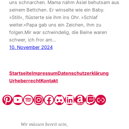
uns schnarchen. Mama nahm Asiel behutsam aus
seinem Bettchen. Er winselte wie ein Baby.
»Still«, flüsterte sie ihm ins Ohr. »Schlaf
weiter.«Papa gab uns ein Zeichen, ihm zu
folgen.Mir war schwindelig, die Beine waren
schwer, ich fror am…
10. November 2024
Startseite
Impressum
Datenschutzerklärung
Urheberrecht
Kontakt
Pinterest
YouTube
Spotify
Instagram
Facebook
Discord
LinkedIn
Amazon
Twitch
Steady
Wir müssen bereit sein,