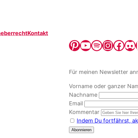
heberrecht
Kontakt
Pinterest
YouTube
Spotify
Instagram
Facebook
Discord
Lin
Für meinen Newsletter an
Vorname oder ganzer Na
Nachname
Email
Kommentar
Indem Du fortfährst, a