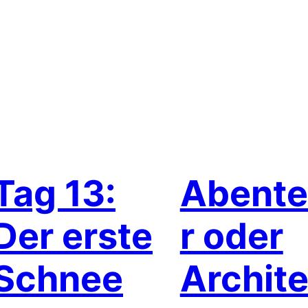
Tag 13:
Abente
Der erste
r oder
Schnee
Archite