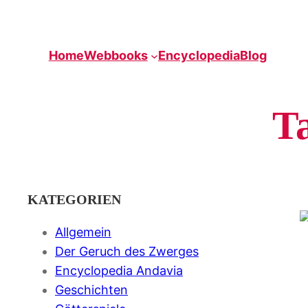
Zum
Inhalt
springen
Home
Webbooks
Encyclopedia
Blog
T
KATEGORIEN
Allgemein
Der Geruch des Zwerges
Encyclopedia Andavia
Geschichten