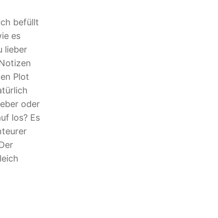
h befüllt
wie es
 lieber
 Notizen
en Plot
türlich
lieber oder
auf los? Es
nteurer
 Der
leich