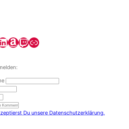
kedIn
Amazon
Twitch
Steady
melden:
me
kzeptierst Du unsere Datenschutzerklärung.