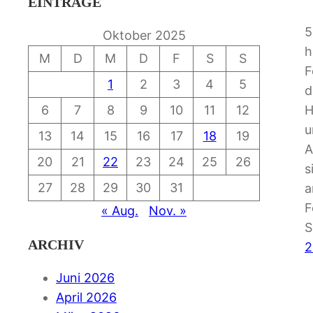
EINTRÄGE
5
Oktober 2025
h
M
D
M
D
F
S
S
F
1
2
3
4
5
d
6
7
8
9
10
11
12
H
u
13
14
15
16
17
18
19
A
20
21
22
23
24
25
26
s
27
28
29
30
31
a
F
« Aug.
Nov. »
S
ARCHIV
2
Juni 2026
April 2026