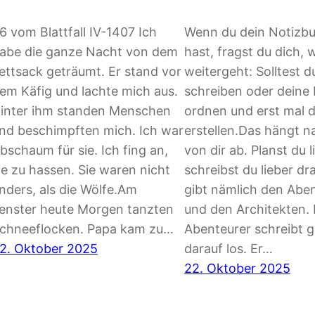
6 vom Blattfall IV-1407 Ich
Wenn du dein Notizbuc
abe die ganze Nacht von dem
hast, fragst du dich, 
ettsack geträumt. Er stand vor
weitergeht: Solltest du
em Käfig und lachte mich aus.
schreiben oder deine
inter ihm standen Menschen
ordnen und erst mal d
nd beschimpften mich. Ich war
erstellen.Das hängt na
bschaum für sie. Ich fing an,
von dir ab. Planst du 
ie zu hassen. Sie waren nicht
schreibst du lieber dr
nders, als die Wölfe.Am
gibt nämlich den Abe
enster heute Morgen tanzten
und den Architekten.
chneeflocken. Papa kam zu…
Abenteurer schreibt g
2. Oktober 2025
darauf los. Er…
22. Oktober 2025