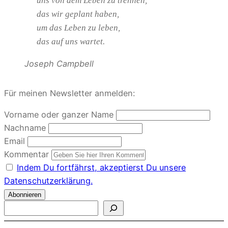
uns von dem Leben zu trennen,
das wir geplant haben,
um das Leben zu leben,
das auf uns wartet.
Joseph Campbell
Für meinen Newsletter anmelden:
Vorname oder ganzer Name
Nachname
Email
Kommentar
Indem Du fortfährst, akzeptierst Du unsere
Datenschutzerklärung.
S
u