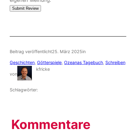
Submit Review
Beitrag veröffentlicht
25. März 2025
in
Geschichten
, 
Götterspiele
, 
Ozeanas Tagebuch
, 
Schreiben
kfricke
von
Schlagwörter:
Kommentare